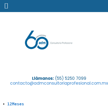
Mapa del sitio
Llámanos:
(55) 5250 7099
contacto@admconsultoriaprofesional.com.mx
12Meses