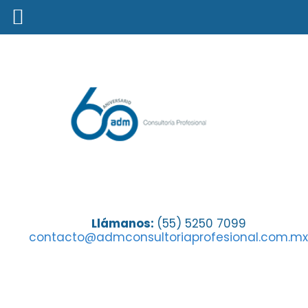
The Million Dollar Round
Llámanos:
(55) 5250 7099
contacto@admconsultoriaprofesional.com.mx
Table