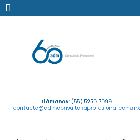
Gracias por llenar nuestra
Llámanos:
(55) 5250 7099
contacto@admconsultoriaprofesional.com.mx
Encuesta de Satisfacción