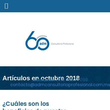
Artículos en octubre 2018
Llámanos:
(55) 5250 7099
contacto@admconsultoriaprofesional.com.mx
¿Cuáles son los