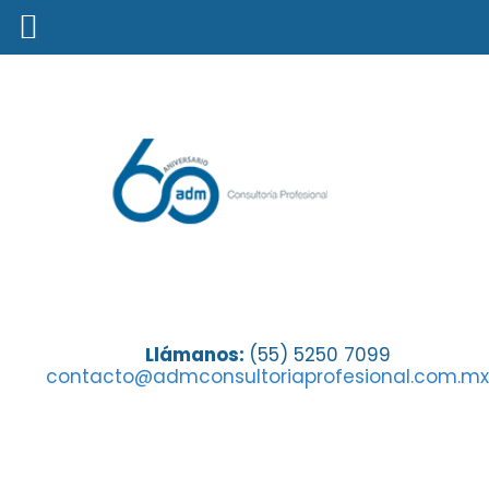
Octubre, el mes de la lucha contra
Llámanos:
(55) 5250 7099
contacto@admconsultoriaprofesional.com.mx
el cáncer de mama