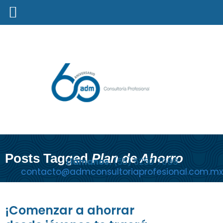
Posts Tagged
Plan de Ahorro
Llámanos:
(55) 5250 7099
contacto@admconsultoriaprofesional.com.mx
¡Comenzar a ahorrar