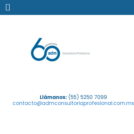
Seguro de Vida, más importante
Llámanos:
(55) 5250 7099
contacto@admconsultoriaprofesional.com.mx
de lo que imaginas