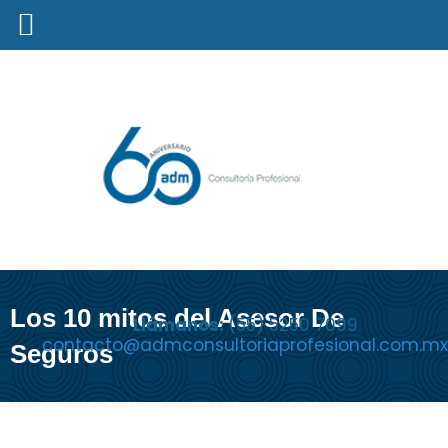
Los 10 mitos del Asesor De
Llámanos:
(55) 5250 7099
contacto@admconsultoriaprofesional.com.mx
Seguros