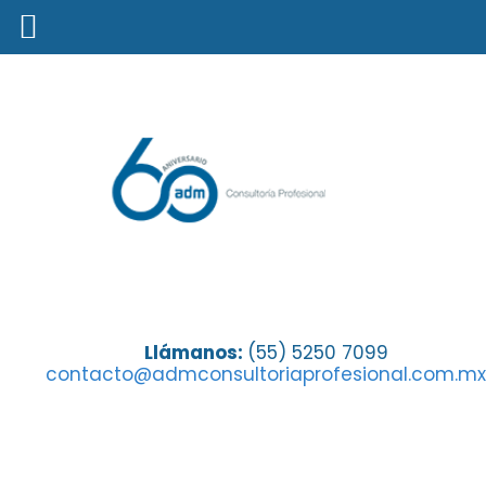
¿Por qué importa un buen seguro
Llámanos:
(55) 5250 7099
contacto@admconsultoriaprofesional.com.mx
escolar para evitar la deserción?