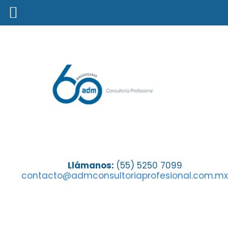
Hablar de Segubeca, es hablar de
Llámanos:
(55) 5250 7099
contacto@admconsultoriaprofesional.com.mx
innovación en educación