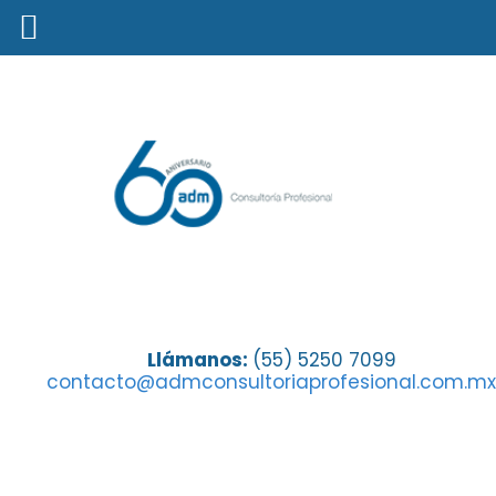
Factores que hacen de Segubeca
Llámanos:
(55) 5250 7099
contacto@admconsultoriaprofesional.com.mx
el mejor seguro estudiantil (1)