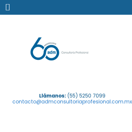
¿Cómo te ayuda este seguro de
Llámanos:
(55) 5250 7099
contacto@admconsultoriaprofesional.com.mx
gastos médicos?