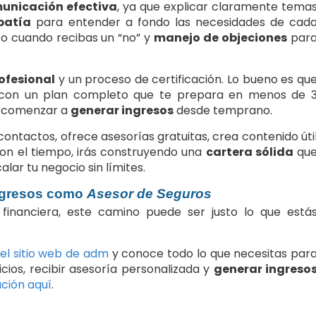
unicación efectiva
, ya que explicar claramente tema
patía
para entender a fondo las necesidades de cad
so cuando recibas un “no” y
manejo de objeciones
par
ofesional
y un proceso de certificación. Lo bueno es qu
on un plan completo que te prepara en menos de 
 y comenzar a
generar ingresos
desde temprano.
ontactos, ofrece asesorías gratuitas, crea contenido úti
on el tiempo, irás construyendo una
cartera sólida
qu
lar tu negocio sin límites.
ngresos como
Asesor de Seguros
financiera, este camino puede ser justo lo que está
 el sitio web de adm
y conoce todo lo que necesitas par
ios, recibir asesoría personalizada y
generar ingreso
ación aquí
.