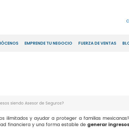
c
NÓCENOS
EMPRENDE TU NEGOCIO
FUERZA DE VENTAS
BL
 Asesor de Seguros?
os ilimitados y ayudar a proteger a familias mexicanas
ad financiera y una forma estable de
generar ingreso