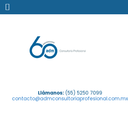
Características de la mujer
Llámanos:
(55) 5250 7099
contacto@admconsultoriaprofesional.com.mx
emprendedora Agente Empresaria
de Seguros