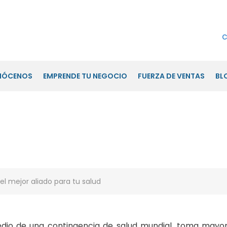
c
NÓCENOS
EMPRENDE TU NEGOCIO
FUERZA DE VENTAS
BL
 para tu salud
?
io de una contingencia de salud mundial, toma mayo