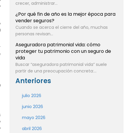
crecer, administrar...
o
¿Por qué fin de año es la mejor época para
vender seguros?
o
Cuando se acerca el cierre del año, muchas
a
personas revisan...
Aseguradora patrimonial vida: cómo
r
proteger tu patrimonio con un seguro de
e
vida
Buscar “aseguradora patrimonial vida” suele
partir de una preocupación concreta:...
Anteriores
n
julio 2026
junio 2026
s
mayo 2026
o
o
abril 2026