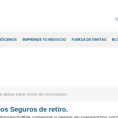
c
NÓCENOS
EMPRENDE TU NEGOCIO
FUERZA DE VENTAS
BL
s saber antes de contratarlos.
os Seguros de retiro.
s imprescindible comenzar a pensar en prepararnos par