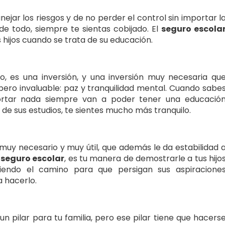
jar los riesgos y de no perder el control sin importar l
de todo, siempre te sientas cobijado. El
seguro escola
 hijos cuando se trata de su educación.
o, es una inversión, y una inversión muy necesaria qu
pero invaluable: paz y tranquilidad mental. Cuando sabe
portar nada siempre van a poder tener una educació
s de sus estudios, te sientes mucho más tranquilo.
 muy necesario y muy útil, que además le da estabilidad 
l
seguro escolar
, es tu manera de demostrarle a tus hijo
iendo el camino para que persigan sus aspiracione
a hacerlo.
pilar para tu familia, pero ese pilar tiene que hacers