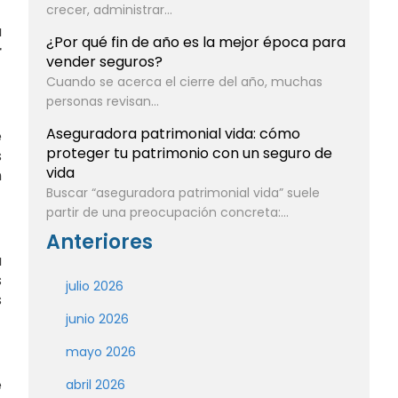
crecer, administrar...
a
¿Por qué fin de año es la mejor época para
r
vender seguros?
Cuando se acerca el cierre del año, muchas
personas revisan...
Aseguradora patrimonial vida: cómo
e
proteger tu patrimonio con un seguro de
s
vida
n
Buscar “aseguradora patrimonial vida” suele
partir de una preocupación concreta:...
Anteriores
a
s
julio 2026
s
junio 2026
mayo 2026
e
abril 2026