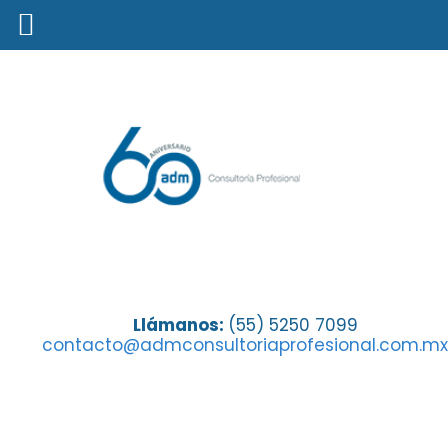
Día Mundial contra el Cáncer,
Llámanos:
(55) 5250 7099
contacto@admconsultoriaprofesional.com.mx
hablemos seriamente de la salud
mexicana